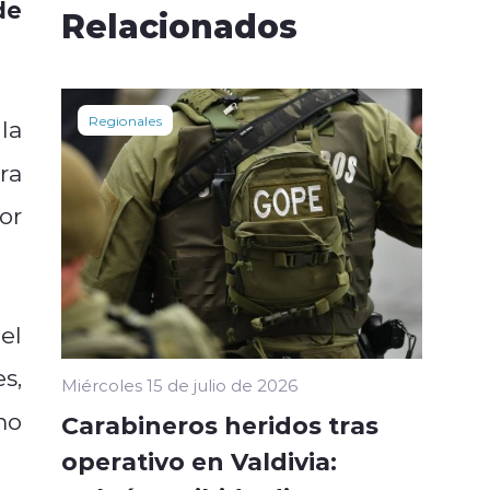
de
Relacionados
Regionales
la
ra
or
el
s,
Miércoles 15 de julio de 2026
mo
Carabineros heridos tras
operativo en Valdivia: