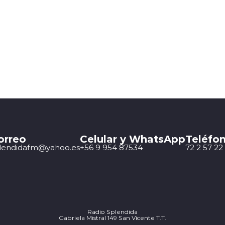
orreo
Celular y WhatsApp
Teléfon
lendidafm@yahoo.es
+56 9 954 87534
72 2 57 22
Radio Splendida
Gabriela Mistral 149 San Vicente T.T.