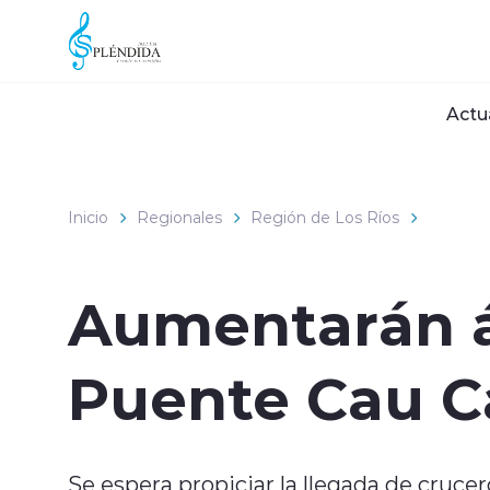
Click acá para ir directamente al contenido
Actu
Inicio
Regionales
Región de Los Ríos
Aumentarán á
Puente Cau Ca
Se espera propiciar la llegada de crucer