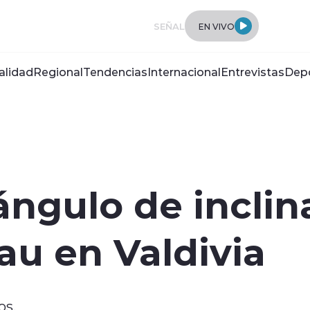
SEÑAL
EN VIVO
alidad
Regional
Tendencias
Internacional
Entrevistas
Dep
ngulo de inclin
u en Valdivia
os.