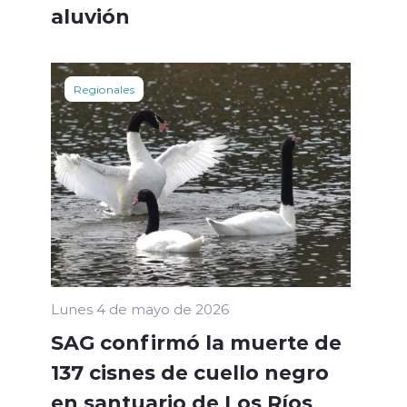
aluvión
Regionales
Lunes 4 de mayo de 2026
SAG confirmó la muerte de
137 cisnes de cuello negro
en santuario de Los Ríos