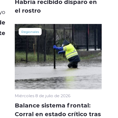
Habría recibido disparo en
el rostro
yo
de
te
Regionales
Miércoles 8 de julio de 2026
Balance sistema frontal:
Corral en estado crítico tras