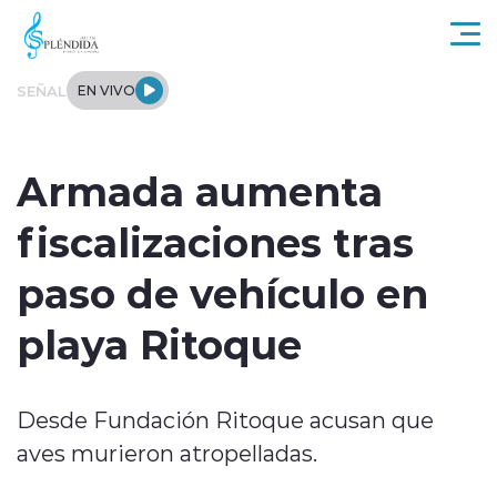
Click acá para ir directamente al contenido
SEÑAL
EN VIVO
Actualidad
Armada aumenta
Regional
fiscalizaciones tras
Tendencias
paso de vehículo en
Internacional
playa Ritoque
Entrevistas
Desde Fundación Ritoque acusan que
Deportes
aves murieron atropelladas.