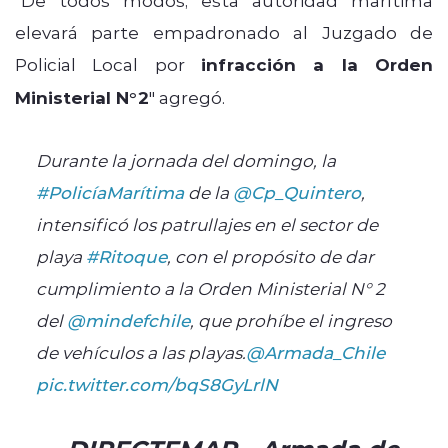
elevará parte empadronado al Juzgado de
Policial Local por
infracción a la Orden
Ministerial N°2
" agregó.
Durante la jornada del domingo, la
#PolicíaMarítima
de la
@Cp_Quintero
,
intensificó los patrullajes en el sector de
playa
#Ritoque
, con el propósito de dar
cumplimiento a la Orden Ministerial N° 2
del
@mindefchile
, que prohíbe el ingreso
de vehículos a las playas.
@Armada_Chile
pic.twitter.com/bqS8GyLrlN
— DIRECTEMAR - Armada de