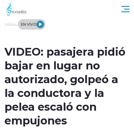
Click acá para ir directamente al contenido
SEÑAL
EN VIVO
Actualidad
VIDEO: pasajera pidió
Regional
bajar en lugar no
Tendencias
autorizado, golpeó a
Internacional
la conductora y la
Entrevistas
pelea escaló con
Deportes
empujones