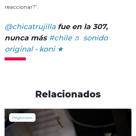
reaccionar?”.
fue en la 307,
@chicatrujilla
nunca más
#chile
♬ sonido
original - konī ★
Relacionados
Regionales