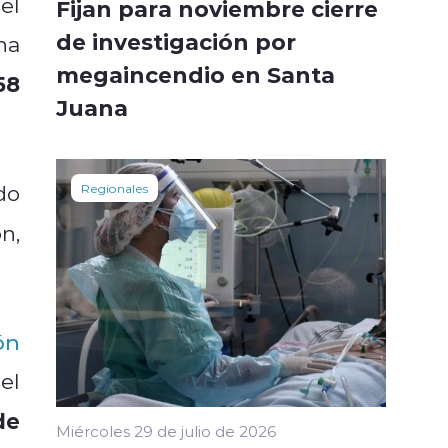
el
Fijan para noviembre cierre
de investigación por
na
megaincendio en Santa
58
Juana
do
Regionales
n,
ón
el
de
Miércoles 29 de julio de 2026