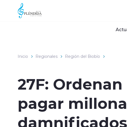
Click acá para ir directamente al contenido
Actu
Inicio
Regionales
Región del Biobío
27F: Ordenan 
pagar millona
damnificado