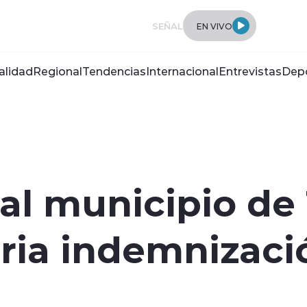
SEÑAL
EN VIVO
alidad
Regional
Tendencias
Internacional
Entrevistas
Dep
al municipio de
ria indemnizaci
s