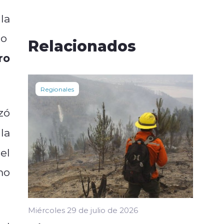
la
mo
Relacionados
ro
Regionales
zó
la
el
mo
Miércoles 29 de julio de 2026