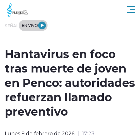
Click acá para ir directamente al contenido
SEÑAL
EN VIVO
Actualidad
Hantavirus en foco
Regional
tras muerte de joven
Tendencias
en Penco: autoridades
Internacional
refuerzan llamado
Entrevistas
preventivo
Deportes
Lunes 9 de febrero de 2026
17:23