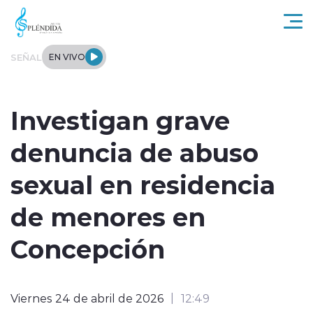
Click acá para ir directamente al contenido
SEÑAL
EN VIVO
Actualidad
Investigan grave
Regional
denuncia de abuso
Tendencias
sexual en residencia
Internacional
de menores en
Entrevistas
Concepción
Deportes
Viernes 24 de abril de 2026
12:49