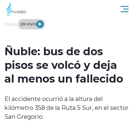
Click acá para ir directamente al contenido
SEÑAL
EN VIVO
Actualidad
Ñuble: bus de dos
Regional
pisos se volcó y deja
Tendencias
al menos un fallecido
Internacional
El accidente ocurrió a la altura del
Entrevistas
kilómetro 358 de la Ruta 5 Sur, en el sector
Deportes
San Gregorio.