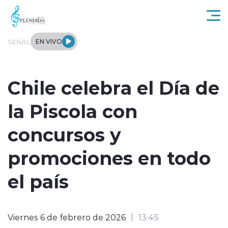
Click acá para ir directamente al contenido
SEÑAL
EN VIVO
Actualidad
Chile celebra el Día de
Regional
la Piscola con
Tendencias
concursos y
Internacional
promociones en todo
Entrevistas
el país
Deportes
Viernes 6 de febrero de 2026
13:45