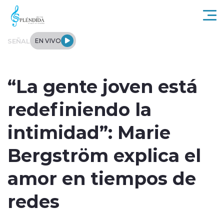
Click acá para ir directamente al contenido
SEÑAL
EN VIVO
Actualidad
“La gente joven está
Regional
redefiniendo la
Tendencias
intimidad”: Marie
Internacional
Bergström explica el
Entrevistas
amor en tiempos de
Deportes
redes