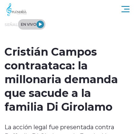
Click acá para ir directamente al contenido
SEÑAL
EN VIVO
Actualidad
Cristián Campos
Regional
contraataca: la
Tendencias
millonaria demanda
Internacional
que sacude a la
Entrevistas
familia Di Girolamo
Deportes
La acción legal fue presentada contra