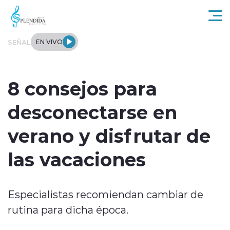
Click acá para ir directamente al contenido
SEÑAL
EN VIVO
Actualidad
8 consejos para
Regional
desconectarse en
Tendencias
verano y disfrutar de
Internacional
las vacaciones
Entrevistas
Especialistas recomiendan cambiar de
Deportes
rutina para dicha época.