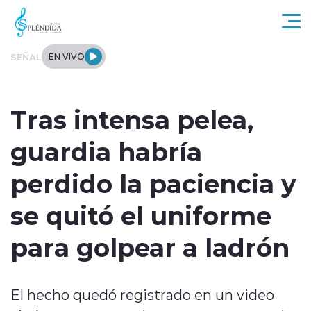
Click acá para ir directamente al contenido
SEÑAL
EN VIVO
Actualidad
Tras intensa pelea,
Regional
guardia habría
Tendencias
perdido la paciencia y
Internacional
se quitó el uniforme
Entrevistas
para golpear a ladrón
Deportes
El hecho quedó registrado en un video