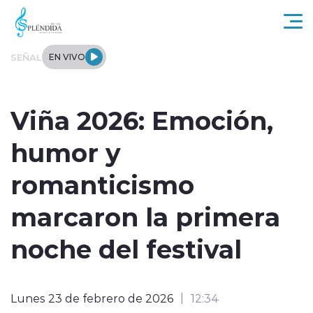
Click acá para ir directamente al contenido
SEÑAL
EN VIVO
Actualidad
Viña 2026: Emoción,
Regional
humor y
Tendencias
romanticismo
Internacional
marcaron la primera
Entrevistas
noche del festival
Deportes
Lunes 23 de febrero de 2026
12:34