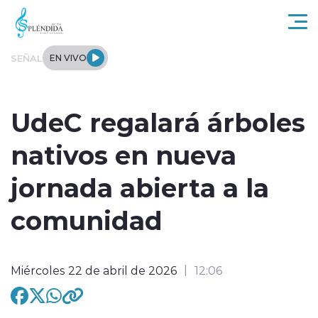
Click acá para ir directamente al contenido
SEÑAL
EN VIVO
Actualidad
UdeC regalará árboles
Regional
nativos en nueva
Tendencias
jornada abierta a la
Internacional
comunidad
Entrevistas
Miércoles 22 de abril de 2026
12:06
Deportes