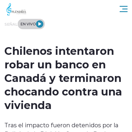
Click acá para ir directamente al contenido
SEÑAL
EN VIVO
Actualidad
Chilenos intentaron
Regional
robar un banco en
Tendencias
Canadá y terminaron
Internacional
chocando contra una
Entrevistas
vivienda
Deportes
Tras el impacto fueron detenidos por la