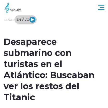
Click acá para ir directamente al contenido
SEÑAL
EN VIVO
Actualidad
Desaparece
Regional
submarino con
Tendencias
turistas en el
Internacional
Atlántico: Buscaban
Entrevistas
ver los restos del
Deportes
Titanic